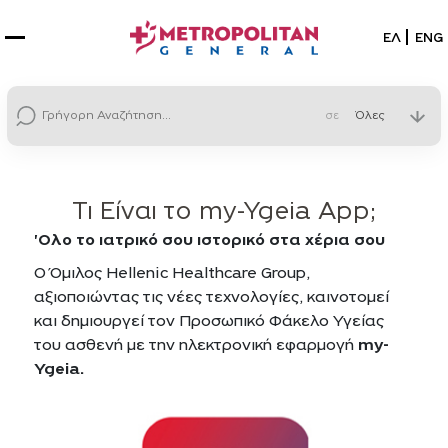
Επιλέξτε
ΕΛ
ENG
σε
Τι Είναι το my-Ygeia App;
'Oλο το ιατρικό σου ιστορικό στα χέρια σου
Ο Όμιλος Hellenic Healthcare Group,
αξιοποιώντας τις νέες τεχνολογίες, καινοτομεί
και δημιουργεί τον Προσωπικό Φάκελο Υγείας
του ασθενή με την ηλεκτρονική εφαρμογή
my-
Ygeia.