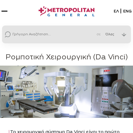
Επιλέξτε
ΕΛ
ENG
σε
Ρομποτική Χειρουργική (Da Vinci)
Το χειρουργικό σύστημα Da Vinci είναι το πρώτο