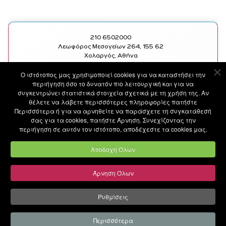
210 6502000
Λεωφόρος Μεσογείων 264, 155 62
Χολαργός, Αθήνα
Ο ιστότοπoς μας χρησιμοποιεί cookies για να καταστήσει την
SOCIAL
ΧΡΗΣΙΜΑ LINKS
περιήγηση όσο το δυνατόν πιο λειτουργική και για να
FACEBOOK
ΥΠΗΡΕΣΙΕΣ
συγκεντρώνει στατιστικά στοιχεία σχετικά με τη χρήση της. Αν
INSTAGRAM
ΙΑΤΡΟΙ
θέλετε να λάβετε περισσότερες πληροφορίες πατήστε
LINKEDIN
ΑΝΑΚΟΙΝΩΣΕΙΣ
Περισσότερα ή για να αρνηθείτε να παράσχετε τη συγκατάθεσή
YOUTUBE
MEDIA
σας για τα cookies, πατήστε Άρνηση. Συνεχίζοντας την
BLOG
περιήγηση σε αυτόν τον ιστότοπο, αποδέχεστε τα cookies μας.
ΕΠΙΚΟΙΝΩΝΙΑ
ΤΙΜΟΚΑΤΑΛΟΓΟΣ
Αποδοχή Όλων
Άρνηση Όλων
©
METROPOLITAN GENERAL
by
Ruler Digital Agency
and
CNC Tech Digital Agency
Ρυθμίσεις
Περισσότερα