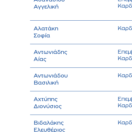
Αθανασίου
Καρδ
Αγγελική
Καρδ
Αλατάκη
Σοφία
Επεμ
Αντωνιάδης
Καρδ
Αίας
Καρδ
Αντωνιάδου
Βασιλική
Επεμ
Αχτύπης
Καρδ
Διονύσιος
Καρδ
Βιδαλάκης
Ελευθέριος