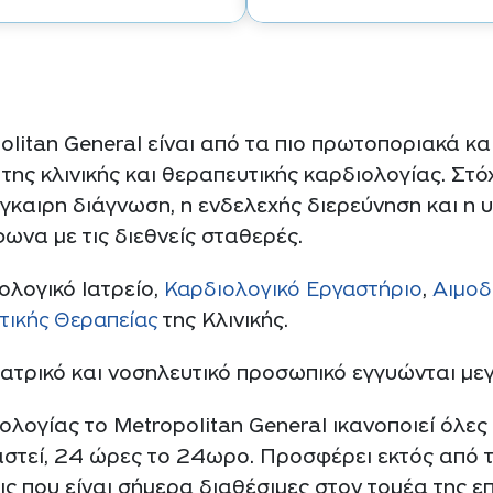
olitan General είναι από τα πιο πρωτοποριακά κ
 της κλινικής και θεραπευτικής καρδιολογίας. Στ
γκαιρη διάγνωση, η ενδελεχής διερεύνηση και η
ωνα με τις διεθνείς σταθερές.
ολογικό Ιατρείο,
Καρδιολογικό Εργαστήριο
,
Αιμοδ
ικής Θεραπείας
της Κλινικής.
 ιατρικό και νοσηλευτικό προσωπικό εγγυώνται με
ολογίας το Metropolitan General ικανοποιεί όλες 
στεί, 24 ώρες το 24ωρο. Προσφέρει εκτός από τι
ις που είναι σήμερα διαθέσιμες στον τομέα της ε