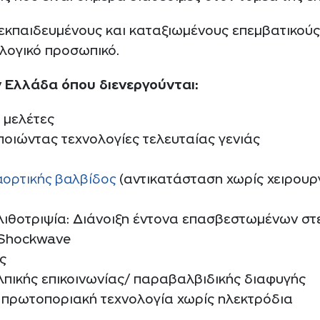
 εκπαιδευμένους και καταξιωμένους επεμβατικού
ολογικό προσωπικό.
ν Ελλάδα όπου διενεργούνται:
 μελέτες
ποιώντας τεχνολογίες τελευταίας γενιάς
αορτικής βαλβίδος
(αντικατάσταση χωρίς χειρουργ
λιθοτριψία: Διάνοιξη έντονα επασβεστωμένων σ
 Shockwave
ς
λπικής επικοινωνίας/ παραβαλβιδικής διαφυγής
 πρωτοποριακή τεχνολογία χωρίς ηλεκτρόδια