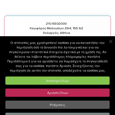
210 6502000
Λεωφόρος Μεσογείων 264, 155 62
Χολαργός, Αθήνα
Ο ιστότοπoς μας χρησιμοποιεί cookies για να καταστήσει την
SOCIAL
ΧΡΗΣΙΜΑ LINKS
περιήγηση όσο το δυνατόν πιο λειτουργική και για να
FACEBOOK
ΥΠΗΡΕΣΙΕΣ
συγκεντρώνει στατιστικά στοιχεία σχετικά με τη χρήση της. Αν
INSTAGRAM
ΙΑΤΡΟΙ
θέλετε να λάβετε περισσότερες πληροφορίες πατήστε
LINKEDIN
ΑΝΑΚΟΙΝΩΣΕΙΣ
Περισσότερα ή για να αρνηθείτε να παράσχετε τη συγκατάθεσή
YOUTUBE
MEDIA
σας για τα cookies, πατήστε Άρνηση. Συνεχίζοντας την
BLOG
περιήγηση σε αυτόν τον ιστότοπο, αποδέχεστε τα cookies μας.
ΕΠΙΚΟΙΝΩΝΙΑ
ΤΙΜΟΚΑΤΑΛΟΓΟΣ
Αποδοχή Όλων
Άρνηση Όλων
©
METROPOLITAN GENERAL
by
Ruler Digital Agency
and
CNC Tech Digital Agency
Ρυθμίσεις