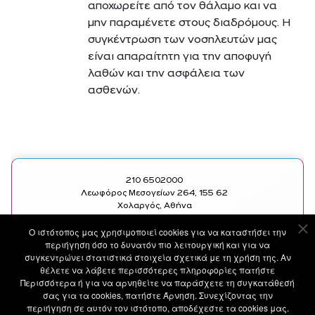
αποχωρείτε από τον θάλαμο και να
μην παραμένετε στους διαδρόμους. Η
συγκέντρωση των νοσηλευτών μας
είναι απαραίτητη για την αποφυγή
λαθών και την ασφάλεια των
ασθενών.
210 6502000
Λεωφόρος Μεσογείων 264, 155 62
Χολαργός, Αθήνα
Ο ιστότοπoς μας χρησιμοποιεί cookies για να καταστήσει την
SOCIAL
ΧΡΗΣΙΜΑ LINKS
περιήγηση όσο το δυνατόν πιο λειτουργική και για να
FACEBOOK
ΥΠΗΡΕΣΙΕΣ
συγκεντρώνει στατιστικά στοιχεία σχετικά με τη χρήση της. Αν
INSTAGRAM
ΙΑΤΡΟΙ
θέλετε να λάβετε περισσότερες πληροφορίες πατήστε
LINKEDIN
ΑΝΑΚΟΙΝΩΣΕΙΣ
Περισσότερα ή για να αρνηθείτε να παράσχετε τη συγκατάθεσή
YOUTUBE
MEDIA
σας για τα cookies, πατήστε Άρνηση. Συνεχίζοντας την
BLOG
περιήγηση σε αυτόν τον ιστότοπο, αποδέχεστε τα cookies μας.
ΕΠΙΚΟΙΝΩΝΙΑ