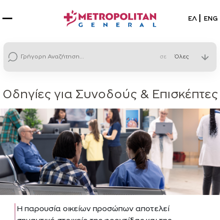
Επιλέξτε
ΕΛ
ENG
σε
Οδηγίες για Συνοδούς & Επισκέπτες
Η παρουσία οικείων προσώπων αποτελεί