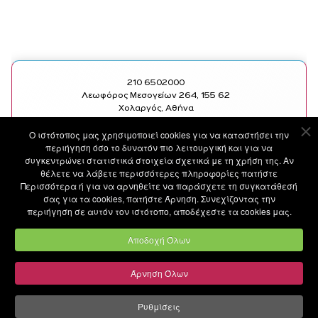
210 6502000
Λεωφόρος Μεσογείων 264, 155 62
Χολαργός, Αθήνα
Ο ιστότοπoς μας χρησιμοποιεί cookies για να καταστήσει την
SOCIAL
ΧΡΗΣΙΜΑ LINKS
περιήγηση όσο το δυνατόν πιο λειτουργική και για να
FACEBOOK
ΥΠΗΡΕΣΙΕΣ
συγκεντρώνει στατιστικά στοιχεία σχετικά με τη χρήση της. Αν
INSTAGRAM
ΙΑΤΡΟΙ
θέλετε να λάβετε περισσότερες πληροφορίες πατήστε
LINKEDIN
ΑΝΑΚΟΙΝΩΣΕΙΣ
Περισσότερα ή για να αρνηθείτε να παράσχετε τη συγκατάθεσή
YOUTUBE
MEDIA
σας για τα cookies, πατήστε Άρνηση. Συνεχίζοντας την
BLOG
περιήγηση σε αυτόν τον ιστότοπο, αποδέχεστε τα cookies μας.
ΕΠΙΚΟΙΝΩΝΙΑ
ΤΙΜΟΚΑΤΑΛΟΓΟΣ
Αποδοχή Όλων
Άρνηση Όλων
©
METROPOLITAN GENERAL
by
Ruler Digital Agency
and
CNC Tech Digital Agency
Ρυθμίσεις