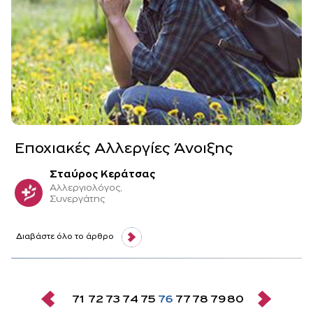
Εποχιακές Αλλεργίες Άνοιξης
Σταύρος Κεράτσας
Αλλεργιολόγος,
Συνεργάτης
Διαβάστε όλο το άρθρο
71
72
73
74
75
76
77
78
79
80