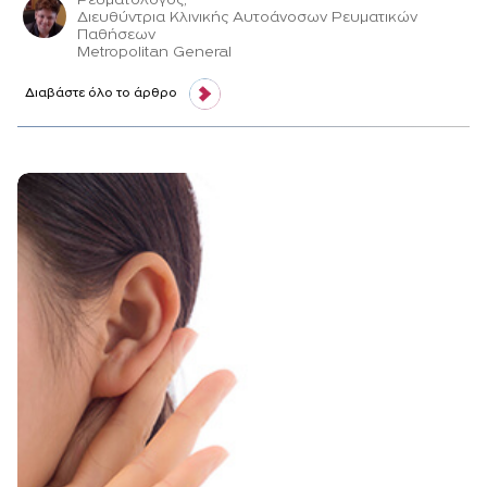
Ρευματολόγος,
Διευθύντρια Κλινικής Αυτοάνοσων Ρευματικών
Παθήσεων
Μetropolitan General
Διαβάστε όλο το άρθρο