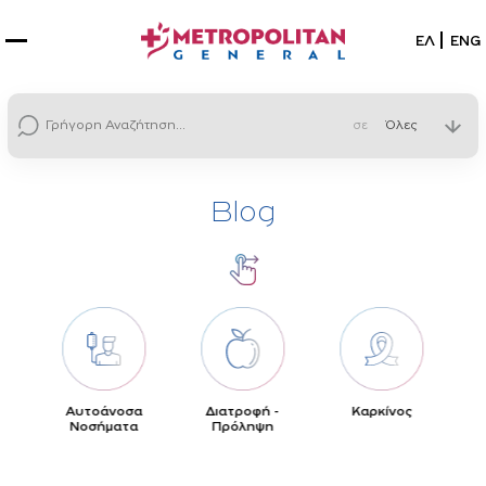
Επιλέξτε
ΕΛ
ENG
σε
Blog
ς
Αυτοάνοσα
Διατροφή -
Καρκίνος
Α
Νοσήματα
Πρόληψη