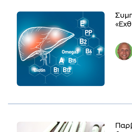
Συμ
«Εχθ
Παρβ