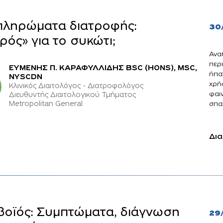
πληρώματα διατροφής:
30
ρός» για το συκώτι;
Ανα
περ
ΕΥΜΕΝΗΣ Π. ΚΑΡΑΦΥΛΛΙΔΗΣ BSC (HONS), MSC,
ήπα
NYSCDN
χρή
Κλινικός Διαιτολόγος - Διατροφολόγος
φαι
Διευθυντής Διαιτολογικού Τμήματος
Metropolitan General
σπαν
Δια
οϊός: Συμπτώματα, διάγνωση
29