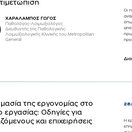
τιμετώπιση
Οι π
ανα
ΧΑΡΑΛΑΜΠΟΣ ΓΩΓΟΣ
όπω
Παθολόγος-Λοιμωξιολόγος
από
Διευθυντής της Παθολογικής-
πρω
Λοιμωξιολογικής Κλινικής του Metropolitan
General
προκ
Δια
μασία της εργονομίας στο
28
 εργασίας: Οδηγίες για
ζόμενους και επιχειρήσεις
Η ε
επηρ