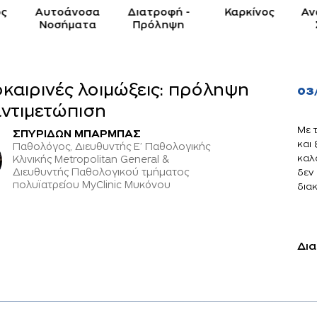
ς
Αυτοάνοσα
Διατροφή -
Καρκίνος
Αν
Νοσήματα
Πρόληψη
καιρινές λοιμώξεις: πρόληψη
03
αντιμετώπιση
Με 
ΣΠΥΡΙΔΩΝ ΜΠΑΡΜΠΑΣ
και
Παθολόγος, Διευθυντής Ε’ Παθολογικής
καλ
Κλινικής Metropolitan General &
Διευθυντής Παθολογικού τμήματος
δεν
πολυϊατρείου MyClinic Mυκόνου
διακ
Δια