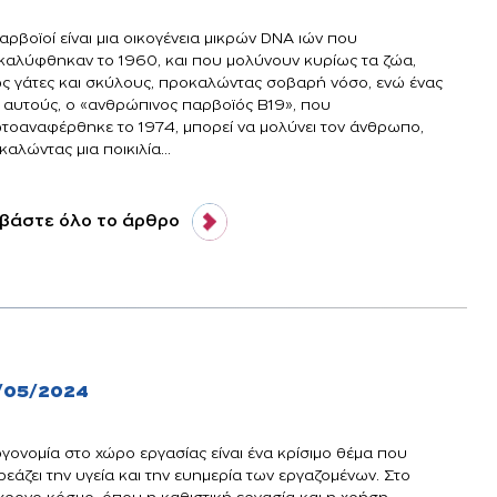
αρβοϊοί είναι μια οικογένεια μικρών DNA ιών που
καλύφθηκαν το 1960, και που μολύνουν κυρίως τα ζώα,
ς γάτες και σκύλους, προκαλώντας σοβαρή νόσο, ενώ ένας
 αυτούς, ο «ανθρώπινος παρβοϊός Β19», που
τοαναφέρθηκε το 1974, μπορεί να μολύνει τον άνθρωπο,
αλώντας μια ποικιλία...
βάστε όλο το άρθρο
/05/2024
ργονομία στο χώρο εργασίας είναι ένα κρίσιμο θέμα που
εάζει την υγεία και την ευημερία των εργαζομένων. Στο