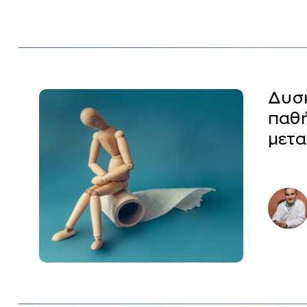
Δυσκ
παθή
μετα