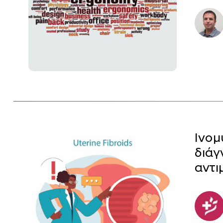
Ινομ
διάγ
αντι