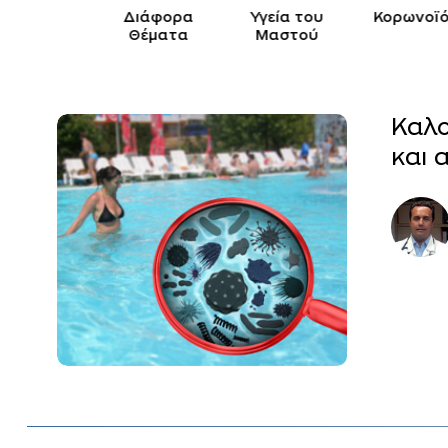
ειρουργική
Διάφορα
Υγεία του
Κορωνοϊό
Θέματα
Μαστού
Καλο
και 