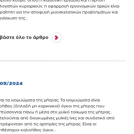
χρονο κόσμο, όπου η καθιστική εργασία και η χρήση
λογιστών κυριαρχούν, η εφαρμογή εργονομικών αρχών είναι
ραίτητη για την αποφυγή μυοσκελετικών προβλημάτων και
ενίσχυση της...
βάστε όλο το άρθρο
/05/2024
ίναι τα ινομυώματα της μήτρας; Τα ινομυώματα είναι
οήθεις (δηλαδή μη καρκινικοί) όγκοι της μήτρας που
πτύσσονται πάνω ή μέσα στο μυϊκό τοίχωμα της μήτρας.
ελούνται από διογκωμένες μυϊκές ίνες και συνδετικό ιστό
«τρέφονται» από τις αρτηρίες της μήτρας. Είναι οι
θέστεροι καλοήθεις όγκοι...