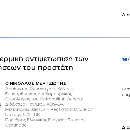
Δια
ερμική αντιμετώπιση των
16
ήσεων του προστάτη
O ΝΙΚΟΛΑΟΣ ΜΕΡΤΖΙΩΤΗΣ
Διευθυντής Ουρολογικής Κλινικής,
Ελά
Επανορθωτικής και Χειρουργικής
υπε
Ουρολογίας του Metropolitan General,
Διδάκτωρ Παν/μιου Αθηνών,
Μετεκπαιδευθείς (Ex.H.Reg) στο Institute of
Urology, UCL, UK,
Πρόεδρος Ελληνικής Εταιρείας Εστιακής
Θεραπείας
Δια