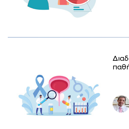
Διαδ
παθ