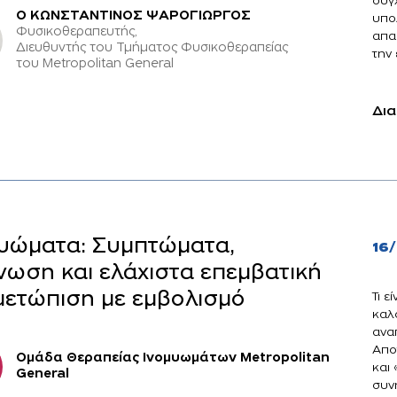
σύγ
O ΚΩΝΣΤΑΝΤΙΝΟΣ ΨΑΡΟΓΙΩΡΓΟΣ
υπο
Φυσικοθεραπευτής,
απα
Διευθυντής του Τμήματος Φυσικοθεραπείας
την 
του Metropolitan General
Δια
υώματα: Συμπτώματα,
16
νωση και ελάχιστα επεμβατική
μετώπιση με εμβολισμό
Τι ε
καλ
ανα
Αποτ
Ομάδα Θεραπείας Ινομυωμάτων Metropolitan
και 
General
συνη