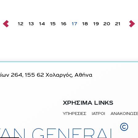
12
13
14
15
16
17
18
19
20
21
ων 264, 155 62 Χολαργός, Αθήνα
ΧΡΗΣΙΜΑ LINKS
ΥΠΗΡΕΣΙΕΣ
ΙΑΤΡΟΙ
ΑΝΑΚΟΙΝΩΣΕ
©
AN GENERAL