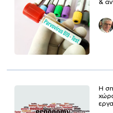
& αν
Η ση
χώρο
εργα