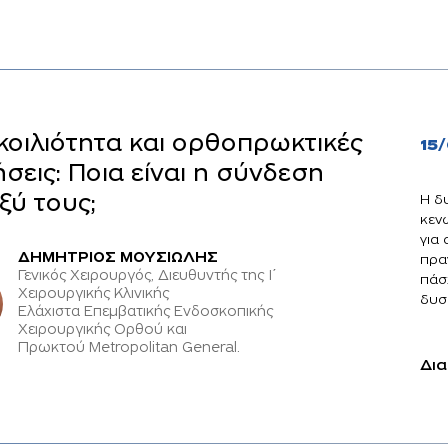
οιλιότητα και ορθοπρωκτικές
15
σεις: Ποια είναι η σύνδεση
ξύ τους;
Η δ
κεν
για
ΔΗΜΗΤΡΙΟΣ ΜΟΥΣΙΩΛΗΣ
πρα
Γενικός Χειρουργός, Διευθυντής της Ι΄
πάσ
Χειρουργικής Κλινικής
δυσκ
Ελάχιστα Επεμβατικής Ενδοσκοπικής
Χειρουργικής Ορθού και
Πρωκτού Metropolitan General.
Δια