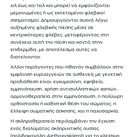
χιλ έως και 1χιλ και μπορεί να εμφανίζονται
μεμονωμένες ή ως εκτεταμένοι φλεβικοί
σχηματισμοί. Δημιουργούνται συχνά λόγω
αυξημένης φλεβικής πίεσης μέσα σε
κεντρικότερες φλέβες, μεταφέροντας στη
συνέχεια αυτή την πίεση και κοντά στην
επιδερμίδα, με αποτέλεσμα αυτές να
διατείνονται.
Άλλοι παράγοντες που πιθανόν συμβάλουν στην
εμφάνιση ευρυαγγειών σε ασθενείς με γενετική
προδιάθεση είναι: εγκυμοσύνη, εφηβεία,
εμμηνόπαυση, χρήση αντισυλληπτικών χαπιών,
ορμονοθεραπεία στην εμμηνόπαυση, η πολύωρη
ορθοστασία ή καθιστική θέση του σώματος, η
έλλειψη σωματικής άσκησης, και η παχυσαρκία.
Η σκληροθεραπεία περιλαμβάνει την έγχυση
ενός διαλύματος σκληρυντικής ουσίας
(πολιδοκανόλη-Aethoxysklerol) για το κλείσιμο