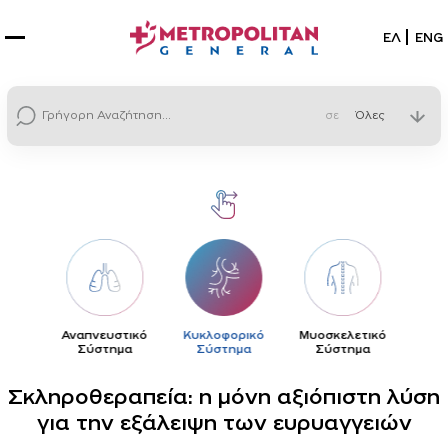
Επιλέξτε
ΕΛ
ENG
σε
ος
Αναπνευστικό
Κυκλοφορικό
Μυοσκελετικό
Νευρι
Σύστημα
Σύστημα
Σύστημα
Σκληροθεραπεία: η μόνη αξιόπιστη λύση
για την εξάλειψη των ευρυαγγειών