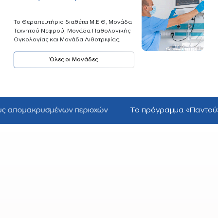
Το Θεραπευτήριο διαθέτει Μ.Ε.Θ, Μονάδα
Τεχνητού Νεφρού, Μονάδα Παθολογικής
Ογκολογίας και Μονάδα Λιθοτριψίας.
Όλες οι Μονάδες
μένων περιοχών
Το πρόγραμμα «Παντού» ταξιδεύει σε 