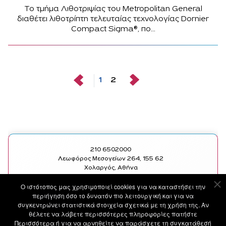
Το τμήμα Λιθοτριψίας του Metropolitan General
διαθέτει λιθοτρίπτη τελευταίας τεχνολογίας Dornier
Compact Sigma®, πο...
1
2
210 6502000
Λεωφόρος Μεσογείων 264, 155 62
Χολαργός, Αθήνα
Ο ιστότοπoς μας χρησιμοποιεί cookies για να καταστήσει την
SOCIAL
ΧΡΗΣΙΜΑ LINKS
περιήγηση όσο το δυνατόν πιο λειτουργική και για να
FACEBOOK
ΥΠΗΡΕΣΙΕΣ
συγκεντρώνει στατιστικά στοιχεία σχετικά με τη χρήση της. Αν
INSTAGRAM
ΙΑΤΡΟΙ
θέλετε να λάβετε περισσότερες πληροφορίες πατήστε
LINKEDIN
ΑΝΑΚΟΙΝΩΣΕΙΣ
Περισσότερα ή για να αρνηθείτε να παράσχετε τη συγκατάθεσή