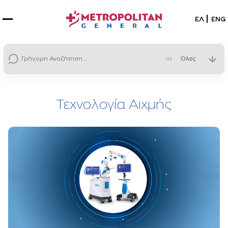
Επιλέξτε
ΕΛ
ENG
σε
Τεχνολογία Αιχμής