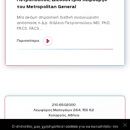
του Metropolitan General
Μία ακόμη σημαντική διεθνή αναγνώριση
απέσπασε η Δρ. Θάλεια Πετροπούλου MD, PhD,
FRCS, FACS,...
νέα διεθνής διάκριση για τη δρ θάλεια πετροπούλου, διευθύντρια
Περισσότερα
210 6502000
Λεωφόρος Μεσογείων 264, 155 62
Χολαργός, Αθήνα
Ο ιστότοπoς μας χρησιμοποιεί cookies για να καταστήσει την
SOCIAL
ΧΡΗΣΙΜΑ LINKS