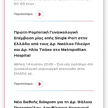
60-65 ετών...
αρθροπλαστική επιφάνειας ισχίου hip resurfacing – πρωτοποριακή 
Περισσότερα
Πρώτη Ρομποτική Γυναικολογική
Επέμβαση μίας οπής Single-Port στην
Ελλάδα από τους Δρ. Νικόλαο Πλεύρη
και Δρ. Ηλία Τσάκο στο Metropolitan
Hospital
Αθήνα, 14 Ιουλίου 2026 – Ένα νέο ορόσημο στη
γυναικολογική χειρουργική επετεύχθη στην
Ελλάδα, με...
πρώτη ρομποτική γυναικολογική επέμβαση μίας οπής single port 
Περισσότερα
Νέα διεθνής διάκριση για τη Δρ. Θάλεια
Πετροπούλου, Διευθύντρια Xειρουργό