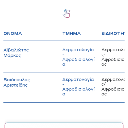
ΌΝΟΜΑ
ΤΜΉΜΑ
ΕΙΔΙΚΌΤΗΤ
Δερματολογία
Δερματολό
Αϊβαλιώτης
-
ς-
Μάρκος
Αφροδισιολογί
Αφροδισιολ
α
ος
Δερματολογία
Δερματολό
Βαϊόπουλος
-
ς/
Αριστείδης
Αφροδισιολογί
Αφροδισιολ
α
ος