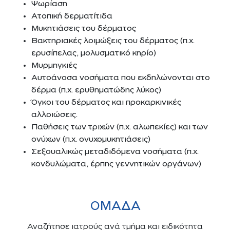
Ψωρίαση
Ατοπική δερματίτιδα
Μυκητιάσεις του δέρματος
Βακτηριακές λοιμώξεις του δέρματος (π.χ.
ερυσίπελας, μολυσματικό κηρίο)
Μυρμηγκιές
Αυτοάνοσα νοσήματα που εκδηλώνονται στο
δέρμα (π.χ. ερυθηματώδης λύκος)
Όγκοι του δέρματος και προκαρκινικές
αλλοιώσεις.
Παθήσεις των τριχών (π.χ. αλωπεκίες) και των
ονύχων (π.χ. ονυχομυκητιάσεις)
Σεξουαλικώς μεταδιδόμενα νοσήματα (π.χ.
κονδυλώματα, έρπης γεννητικών οργάνων)
ΌΜΑΔΑ
Αναζήτησε ιατρούς ανά τμήμα και ειδικότητα