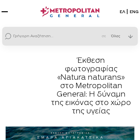
Επιλέξτε
ΕΛ
ENG
σε
Έκθεση
φωτογραφίας
«Natura naturans»
στο Metropolitan
General: Η δύναμη
της εικόνας στο χώρο
της υγείας