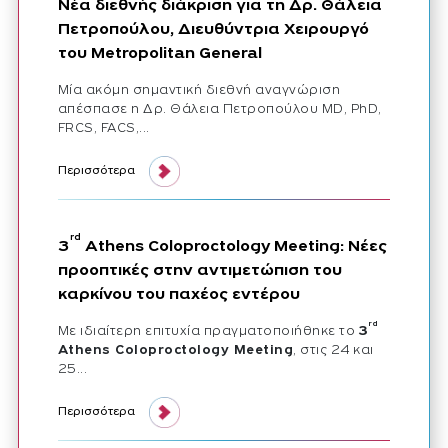
Νέα διεθνής διάκριση για τη Δρ. Θάλεια
Πετροπούλου, Διευθύντρια Xειρουργό
του Metropolitan General
Μία ακόμη σημαντική διεθνή αναγνώριση
απέσπασε η Δρ. Θάλεια Πετροπούλου MD, PhD,
FRCS, FACS,...
νέα διεθνής διάκριση για τη δρ θάλεια πετροπούλου, διευθύντρια
Περισσότερα
rd
3
Athens Coloproctology Meeting: Νέες
προοπτικές στην αντιμετώπιση του
καρκίνου του παχέος εντέρου
rd
Με ιδιαίτερη επιτυχία πραγματοποιήθηκε το
3
Athens Coloproctology Meeting
, στις 24 και
25...
rd
3
athens coloproctology meeting νέες προοπτικές στην αντιμετώ
Περισσότερα