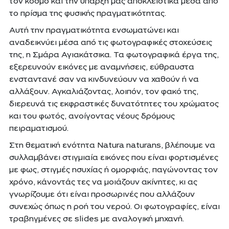
τον κόσμο και την ύπαρξή μας αποκλειστικά μέσα από
το πρίσμα της φυσικής πραγματικότητας.
Αυτή την πραγματικότητα ενσωματώνει και
αναδεικνύει μέσα από τις φωτογραφικές στοχεύσεις
της, η Σμάρα Αγιακάτσικα. Τα φωτογραφικά έργα της,
εξερευνούν εικόνες με αναμνήσεις, εύθραυστα
ενσταντανέ σαν να κινδυνεύουν να χαθούν ή να
αλλάξουν. Αγκαλιάζοντας, λοιπόν, τον φακό της,
διερευνά τις εκφραστικές δυνατότητες του χρώματος
και του φωτός, ανοίγοντας νέους δρόμους
πειραματισμού.
Στη θεματική ενότητα Natura naturans, βλέπουμε να
συλλαμβάνει στιγμιαία εικόνες που είναι φορτισμένες
με φως, στιγμές ησυχίας ή ομορφιάς, παγώνοντας τον
χρόνο, κάνοντάς τες να μοιάζουν ακίνητες, κι ας
γνωρίζουμε ότι είναι προσωρινές που αλλάζουν
συνεχώς όπως η ροή του νερού. Οι φωτογραφίες, είναι
τραβηγμένες σε slides με αναλογική μηχανή.