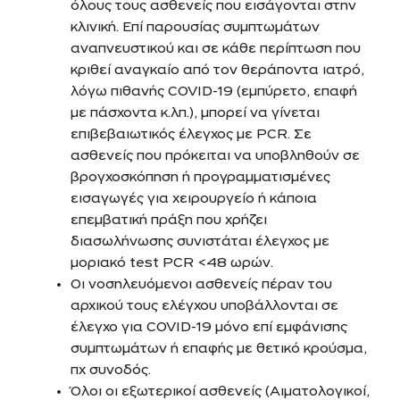
όλους τους ασθενείς που εισάγονται στην
κλινική. Επί παρουσίας συμπτωμάτων
αναπνευστικού και σε κάθε περίπτωση που
κριθεί αναγκαίο από τον θεράποντα ιατρό,
λόγω πιθανής COVID-19 (εμπύρετο, επαφή
με πάσχοντα κ.λπ.), μπορεί να γίνεται
επιβεβαιωτικός έλεγχος με PCR. Σε
ασθενείς που πρόκειται να υποβληθούν σε
βρογχοσκόπηση ή προγραμματισμένες
εισαγωγές για χειρουργείο ή κάποια
επεμβατική πράξη που χρήζει
διασωλήνωσης συνιστάται έλεγχος με
μοριακό test PCR <48 ωρών.
Οι νοσηλευόμενοι ασθενείς πέραν του
αρχικού τους ελέγχου υποβάλλονται σε
έλεγχο για COVID-19 μόνο επί εμφάνισης
συμπτωμάτων ή επαφής με θετικό κρούσμα,
πχ συνοδός.
Όλοι οι εξωτερικοί ασθενείς (Αιματολογικοί,