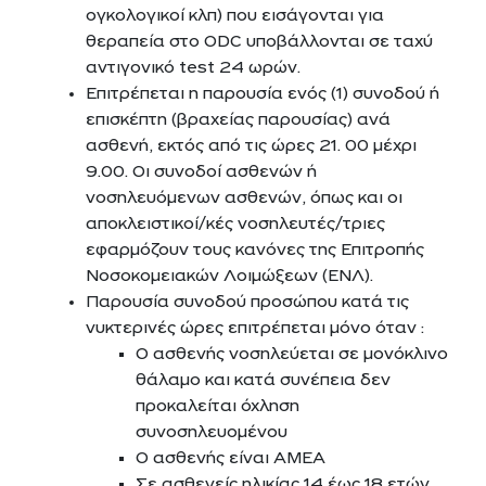
ογκολογικοί κλπ) που εισάγονται για
θεραπεία στο ODC υποβάλλονται σε ταχύ
αντιγονικό test 24 ωρών.
Επιτρέπεται η παρουσία ενός (1) συνοδού ή
επισκέπτη (βραχείας παρουσίας) ανά
ασθενή, εκτός από τις ώρες 21. 00 μέχρι
9.00. Οι συνοδοί ασθενών ή
νοσηλευόμενων ασθενών, όπως και οι
αποκλειστικοί/κές νοσηλευτές/τριες
εφαρμόζουν τους κανόνες της Επιτροπής
Νοσοκομειακών Λοιμώξεων (ΕΝΛ).
Παρουσία συνοδού προσώπου κατά τις
νυκτερινές ώρες επιτρέπεται μόνο όταν :
Ο ασθενής νοσηλεύεται σε μονόκλινο
θάλαμο και κατά συνέπεια δεν
προκαλείται όχληση
συνοσηλευομένου
Ο ασθενής είναι ΑΜΕΑ
Σε ασθενείς ηλικίας 14 έως 18 ετών