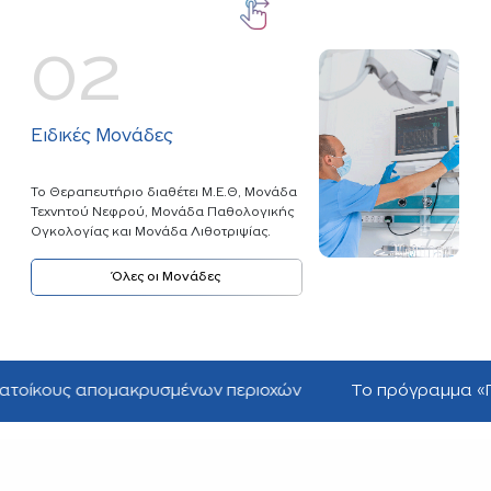
02
Ειδικές Μονάδες
Το Θεραπευτήριο διαθέτει Μ.Ε.Θ, Μονάδα
Τεχνητού Νεφρού, Μονάδα Παθολογικής
Ογκολογίας και Μονάδα Λιθοτριψίας.
Όλες οι Μονάδες
ομακρυσμένων περιοχών
Το πρόγραμμα «Παντού» ταξιδε